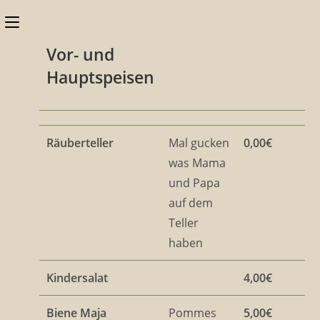
Zum
Schalte
Inhalt
den
springen
Vor- und
Button
Hauptspeisen
um,
um
das
Räuberteller
Mal gucken
0,00€
was Mama
Menü
und Papa
aus-
auf dem
oder
Teller
einzuklappen
haben
Kindersalat
4,00€
Biene Maja
Pommes
5,00€